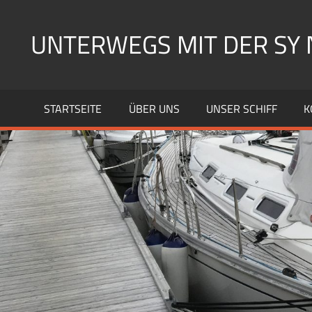
Zum
Inhalt
UNTERWEGS MIT DER SY 
springen
Segeln
mit
STARTSEITE
ÜBER UNS
UNSER SCHIFF
K
der
SY
Nelly