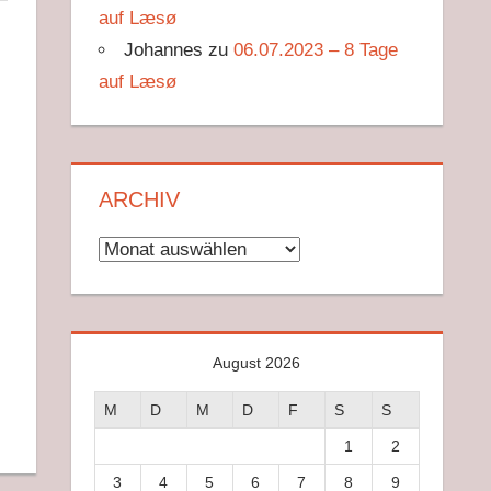
auf Læsø
Johannes
zu
06.07.2023 – 8 Tage
auf Læsø
ARCHIV
Archiv
August 2026
M
D
M
D
F
S
S
1
2
3
4
5
6
7
8
9