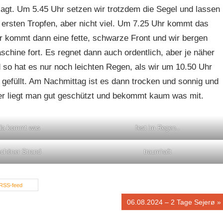
gt. Um 5.45 Uhr setzen wir trotzdem die Segel und lassen
ersten Tropfen, aber nicht viel. Um 7.25 Uhr kommt das
r kommt dann eine fette, schwarze Front und wir bergen
chine fort. Es regnet dann auch ordentlich, aber je näher
 so hat es nur noch leichten Regen, als wir um 10.50 Uhr
 gefüllt. Am Nachmittag ist es dann trocken und sonnig und
ier liegt man gut geschützt und bekommt kaum was mit.
da kommt was
fest im Regen..
schöner Strand
traumhaft
RSS-feed
Nächster
06.08.2024 – 2 Tage Sejerø
Beitrag: