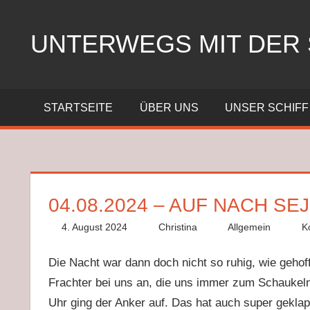
Zum
Inhalt
UNTERWEGS MIT DER 
springen
Segeln
mit
STARTSEITE
ÜBER UNS
UNSER SCHIFF
der
SY
Nelly
04.08.2024 – AUF NACH SE
4. August 2024
Christina
Allgemein
K
Die Nacht war dann doch nicht so ruhig, wie geho
Frachter bei uns an, die uns immer zum Schaukel
Uhr ging der Anker auf. Das hat auch super gekla