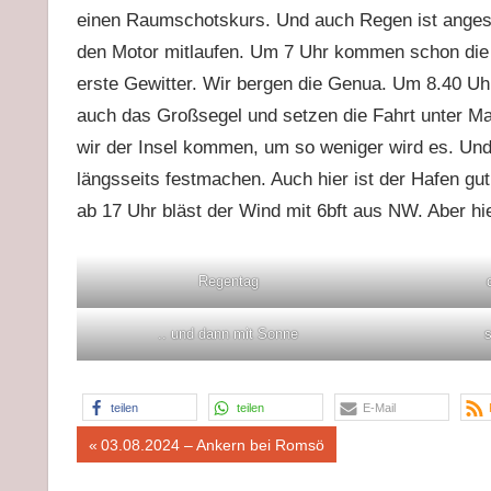
einen Raumschotskurs. Und auch Regen ist angesa
den Motor mitlaufen. Um 7 Uhr kommen schon die 
erste Gewitter. Wir bergen die Genua. Um 8.40 Uh
auch das Großsegel und setzen die Fahrt unter Mas
wir der Insel kommen, um so weniger wird es. Und
längsseits festmachen. Auch hier ist der Hafen gut
ab 17 Uhr bläst der Wind mit 6bft aus NW. Aber h
Regentag
.. und dann mit Sonne
teilen
teilen
E-Mail
Beitragsnavigation
Vorheriger
03.08.2024 – Ankern bei Romsö
Beitrag: