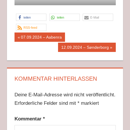
teilen
teilen
E-Mail
RSS-feed
Beitragsnavigation
Vorheriger
07.09.2024 – Aabenra
Beitrag:
Nächster
12.09.2024 – Sønderborg
Beitrag:
KOMMENTAR HINTERLASSEN
Deine E-Mail-Adresse wird nicht veröffentlicht.
Erforderliche Felder sind mit
*
markiert
Kommentar
*