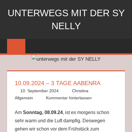
Zum
UNTERWEGS MIT DER SY
Inhalt
springen
NELLY
Segeln
mit
der
SY
Nelly
10.09.2024 – 3 TAGE AABENRA
10. September 2024
Christina
Allgemein
Kommentar hinterlassen
Am
Sonntag, 08.09.24
, ist es morgens schon
sehr warm und die Luft dampfig. Deswegen
gehen wir schon vor dem Frühstück zum