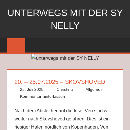
Zum
UNTERWEGS MIT DER SY
Inhalt
springen
NELLY
Segeln
mit
der
SY
Nelly
20. – 25.07.2025 – SKOVSHOVED
25. Juli 2025
Christina
Allgemein
Kommentar hinterlassen
Nach dem Abstecher auf die Insel Ven sind wir
weiter nach Skovshoved gefahren. Dies ist ein
riesiger Hafen nördlich von Kopenhagen. Von