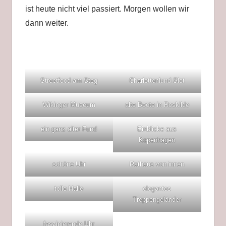
ist heute nicht viel passiert. Morgen wollen wir
dann weiter.
Streetfood am Steg
Charlottenlund Slot
Wikinger Museum
alte Boote in Roskilde
ein ganz alter Fund
Einblicke aus
Kopenhagen
schöne Uhr
Rathaus von innen
tolle Halle
elegantes
Treppengeländer
faszinierende Uhr