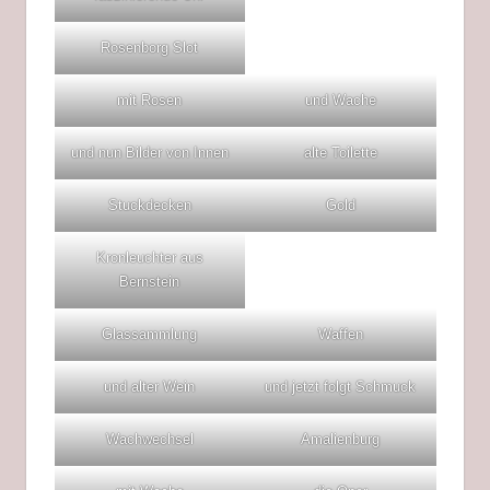
Rosenborg Slot
mit Rosen
und Wache
und nun Bilder von Innen
alte Toilette
Stuckdecken
Gold
Kronleuchter aus
Bernstein
Glassammlung
Waffen
und alter Wein
und jetzt folgt Schmuck
Wachwechsel
Amalienburg