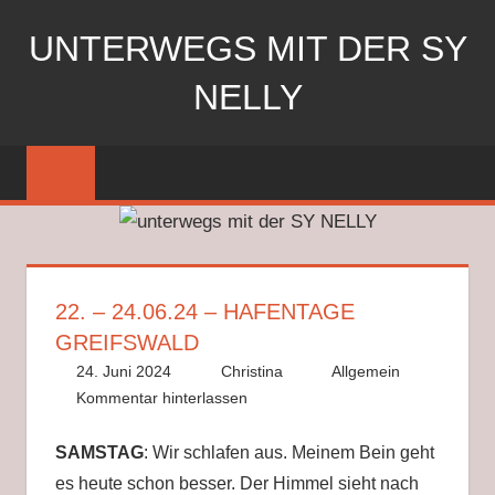
Zum
UNTERWEGS MIT DER SY
Inhalt
springen
NELLY
Segeln
mit
der
SY
Nelly
22. – 24.06.24 – HAFENTAGE
GREIFSWALD
24. Juni 2024
Christina
Allgemein
Kommentar hinterlassen
SAMSTAG
: Wir schlafen aus. Meinem Bein geht
es heute schon besser. Der Himmel sieht nach