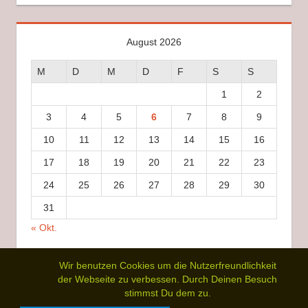
August 2026
M
D
M
D
F
S
S
1
2
3
4
5
6
7
8
9
10
11
12
13
14
15
16
17
18
19
20
21
22
23
24
25
26
27
28
29
30
31
« Okt.
Wir benutzen Cookies um die Nutzerfreundlichkeit
der Webseite zu verbessen. Durch Deinen Besuch
stimmst Du dem zu.
WordPress-Theme: Tortuga von ThemeZee.