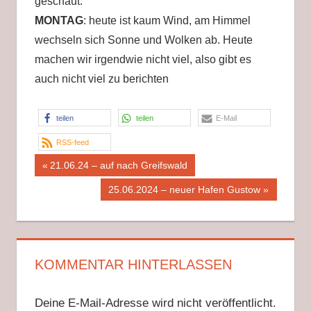
geschaut.
MONTAG
: heute ist kaum Wind, am Himmel
wechseln sich Sonne und Wolken ab. Heute
machen wir irgendwie nicht viel, also gibt es
auch nicht viel zu berichten
teilen
teilen
E-Mail
RSS-feed
Beitragsnavigation
Vorheriger
21.06.24 – auf nach Greifswald
Beitrag:
Nächster
25.06.2024 – neuer Hafen Gustow
Beitrag:
KOMMENTAR HINTERLASSEN
Deine E-Mail-Adresse wird nicht veröffentlicht.