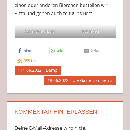
einen oder anderen Bierchen bestellen wir
Pizza und gehen auch zeitig ins Bett.
Auf in den Urlaub
fest in Kiel
teilen
teilen
E-Mail
RSS-feed
Beitragsnavigation
Vorheriger
11.06.2022 – Damp
Beitrag:
Nächster
18.06.2022 – die Gäste kommen
Beitrag:
KOMMENTAR HINTERLASSEN
Deine E-Mail-Adresse wird nicht