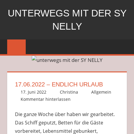
Zum
UNTERWEGS MIT DER SY
Inhalt
springen
NELLY
Segeln
mit
der
SY
Nelly
17.06.2022 – ENDLICH URLAUB
17. Juni 2022
Christina
Allgemein
Kommentar hinterlassen
Die ganze Woche über haben wir gearbeitet.
Das Schiff geputzt, Betten für die Gäste
vorbereitet, Lebensmittel gebunkert,