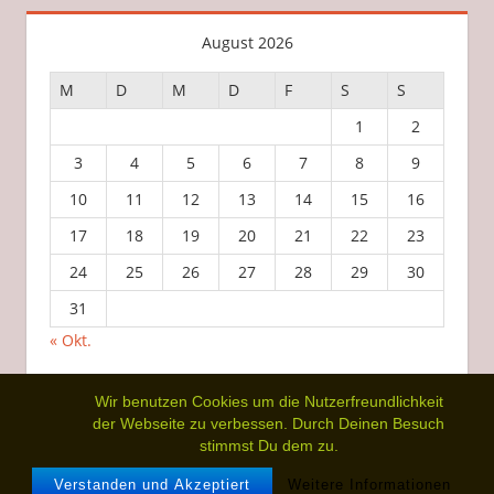
August 2026
M
D
M
D
F
S
S
1
2
3
4
5
6
7
8
9
10
11
12
13
14
15
16
17
18
19
20
21
22
23
24
25
26
27
28
29
30
31
« Okt.
Wir benutzen Cookies um die Nutzerfreundlichkeit
der Webseite zu verbessen. Durch Deinen Besuch
stimmst Du dem zu.
WordPress-Theme: Tortuga von ThemeZee.
Verstanden und Akzeptiert
Weitere Informationen