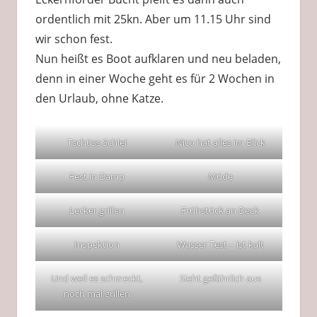
ordentlich mit 25kn. Aber um 11.15 Uhr sind
wir schon fest.
Nun heißt es Boot aufklaren und neu beladen,
denn in einer Woche geht es für 2 Wochen in
den Urlaub, ohne Katze.
Tschüss Schlei
Nico hat alles im Blick
Fest in Damp
Müde
Lecker grillen
Frühstück an Deck
Inspektion
Wasser Test – ist kalt
Und weil es schmeckt,
Sieht gefährlich aus
noch mal grillen