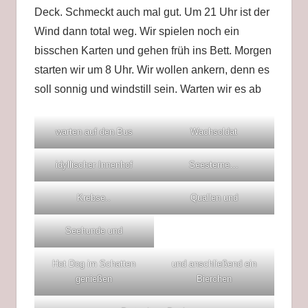
Deck. Schmeckt auch mal gut. Um 21 Uhr ist der
Wind dann total weg. Wir spielen noch ein
bisschen Karten und gehen früh ins Bett. Morgen
starten wir um 8 Uhr. Wir wollen ankern, denn es
soll sonnig und windstill sein. Warten wir es ab
warten auf den Bus
Wachsoldat
idyllischer Innenhof
Seesterne…
Krebse..
Quallen und
Seehunde und
Hot Dog im Schatten
und anschließend ein
genießen
Bierchen