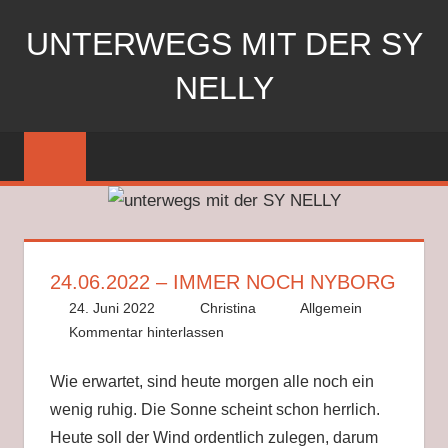
Zum
UNTERWEGS MIT DER SY
Inhalt
springen
NELLY
Segeln
mit
der
SY
Nelly
24.06.2022 – IMMER NOCH NYBORG
24. Juni 2022
Christina
Allgemein
Kommentar hinterlassen
Wie erwartet, sind heute morgen alle noch ein
wenig ruhig. Die Sonne scheint schon herrlich.
Heute soll der Wind ordentlich zulegen, darum