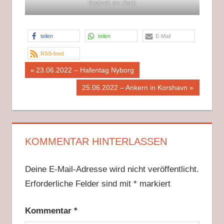
Brotzeit an Deck
teilen
teilen
E-Mail
RSS-feed
Beitragsnavigation
Vorheriger
23.06.2022 – Hafentag Nyborg
Beitrag:
Nächster
25.06.2022 – Ankern in Korshavn
Beitrag:
KOMMENTAR HINTERLASSEN
Deine E-Mail-Adresse wird nicht veröffentlicht.
Erforderliche Felder sind mit
*
markiert
Kommentar
*