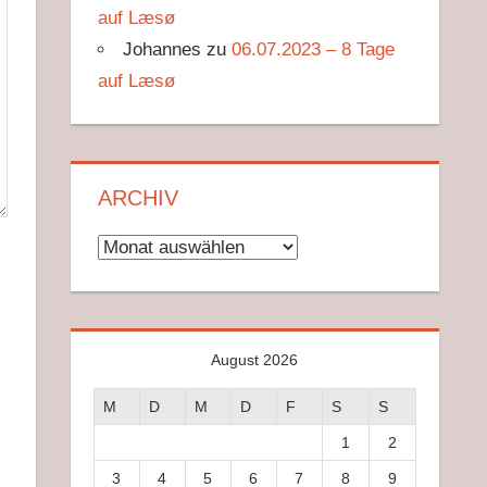
auf Læsø
Johannes
zu
06.07.2023 – 8 Tage
auf Læsø
ARCHIV
Archiv
August 2026
M
D
M
D
F
S
S
1
2
3
4
5
6
7
8
9