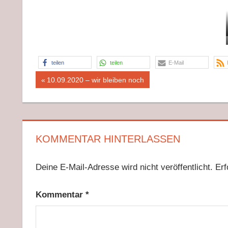
teilen
teilen
E-Mail
Beitragsnavigation
Vorheriger
10.09.2020 – wir bleiben noch
Beitrag:
KOMMENTAR HINTERLASSEN
Deine E-Mail-Adresse wird nicht veröffentlicht.
Erf
Kommentar
*