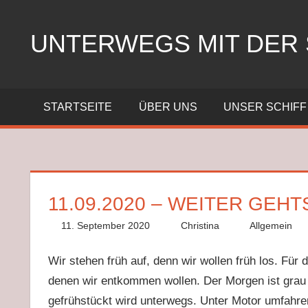
Zum
Inhalt
UNTERWEGS MIT DER 
springen
Segeln
mit
STARTSEITE
ÜBER UNS
UNSER SCHIFF
der
SY
Nelly
11.09.2020 – WEITER GE
11. September 2020
Christina
Allgemein
Wir stehen früh auf, denn wir wollen früh los. F
denen wir entkommen wollen. Der Morgen ist grau 
gefrühstückt wird unterwegs. Unter Motor umfahren