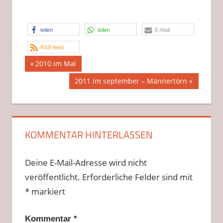
teilen
teilen
E-Mail
RSS-feed
Beitragsnavigation
Vorheriger
2010 im Mai
Beitrag:
Nächster
2011 im september – Männertörn
Beitrag:
KOMMENTAR HINTERLASSEN
Deine E-Mail-Adresse wird nicht
veröffentlicht.
Erforderliche Felder sind mit
*
markiert
Kommentar
*