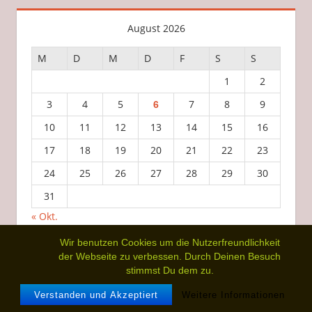
August 2026
M
D
M
D
F
S
S
1
2
3
4
5
7
8
9
6
10
11
12
13
14
15
16
17
18
19
20
21
22
23
24
25
26
27
28
29
30
31
« Okt.
Wir benutzen Cookies um die Nutzerfreundlichkeit
der Webseite zu verbessen. Durch Deinen Besuch
stimmst Du dem zu.
WordPress-Theme: Tortuga von ThemeZee.
Verstanden und Akzeptiert
Weitere Informationen