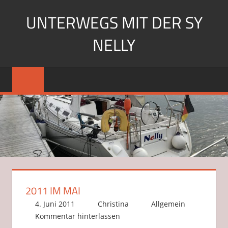
Zum
UNTERWEGS MIT DER SY
Inhalt
springen
NELLY
Segeln
mit
der
SY
Nelly
2011 IM MAI
4. Juni 2011
Christina
Allgemein
Kommentar hinterlassen