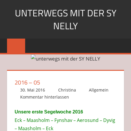
Zum
UNTERWEGS MIT DER SY
Inhalt
springen
NELLY
Segeln
mit
der
SY
Nelly
2016 – 05
30. Mai 2016
Christina
Allgemein
Kommentar hinterlassen
Unsere erste Segelwoche 2016
Eck – Maasholm – Fynshav –
Aerosund – Dyvig
– Maasholm – Eck