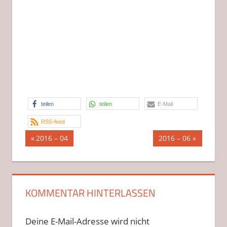
teilen
teilen
E-Mail
RSS-feed
Beitragsnavigation
Vorheriger
Nächster
2016 – 04
2016 – 06
Beitrag:
Beitrag:
KOMMENTAR HINTERLASSEN
Deine E-Mail-Adresse wird nicht