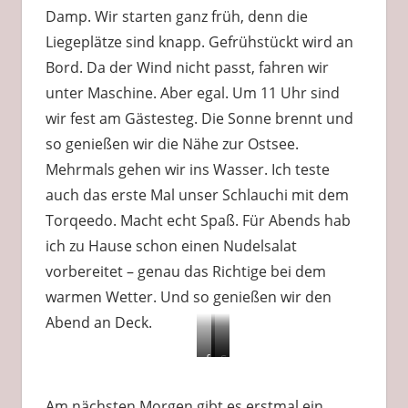
Damp. Wir starten ganz früh, denn die
Liegeplätze sind knapp. Gefrühstückt wird an
Bord. Da der Wind nicht passt, fahren wir
unter Maschine. Aber egal. Um 11 Uhr sind
wir fest am Gästesteg. Die Sonne brennt und
so genießen wir die Nähe zur Ostsee.
Mehrmals gehen wir ins Wasser. Ich teste
auch das erste Mal unser Schlauchi mit dem
Torqeedo. Macht echt Spaß. Für Abends hab
ich zu Hause schon einen Nudelsalat
vorbereitet – genau das Richtige bei dem
warmen Wetter. Und so genießen wir den
Abend an Deck.
fest
Schlauchi
gut
in
Testfahrt
voll
Damp
am
Am nächsten Morgen gibt es erstmal ein