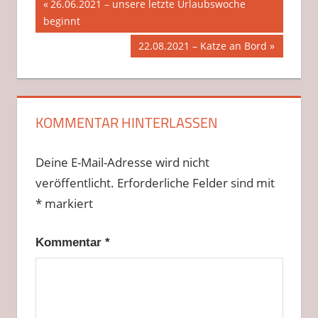
Beitragsnavigation
Vorheriger
26.06.2021 – unsere letzte Urlaubswoche
Beitrag:
beginnt
Nächster
22.08.2021 – Katze an Bord
Beitrag:
KOMMENTAR HINTERLASSEN
Deine E-Mail-Adresse wird nicht
veröffentlicht.
Erforderliche Felder sind mit
*
markiert
Kommentar
*