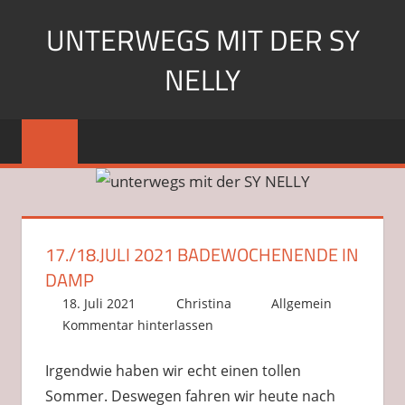
Zum
UNTERWEGS MIT DER SY
Inhalt
springen
NELLY
Segeln
mit
der
SY
Nelly
17./18.JULI 2021 BADEWOCHENENDE IN
DAMP
18. Juli 2021
Christina
Allgemein
Kommentar hinterlassen
Irgendwie haben wir echt einen tollen
Sommer. Deswegen fahren wir heute nach