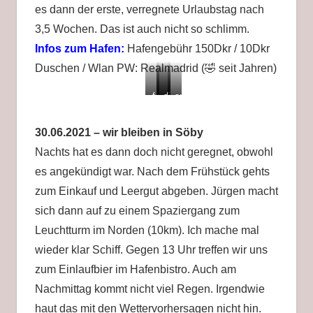
es dann der erste, verregnete Urlaubstag nach
3,5 Wochen. Das ist auch nicht so schlimm.
Infos zum Hafen:
Hafengebühr 150Dkr / 10Dkr
Duschen / Wlan PW: Realmadrid (🤣 seit Jahren)
fest
da
die
am
in
kommt
Sonne
Abend
Söby
Regen
verschwindet
alles
30.06.2021 – wir bleiben in Söby
ruhig
Nachts hat es dann doch nicht geregnet, obwohl
es angekündigt war. Nach dem Frühstück gehts
zum Einkauf und Leergut abgeben. Jürgen macht
sich dann auf zu einem Spaziergang zum
Leuchtturm im Norden (10km). Ich mache mal
wieder klar Schiff. Gegen 13 Uhr treffen wir uns
zum Einlaufbier im Hafenbistro. Auch am
Nachmittag kommt nicht viel Regen. Irgendwie
haut das mit den Wettervorhersagen nicht hin.