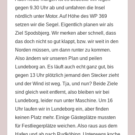
Insel
gegen 9.30 Uhr ab und umfahren die Insel
nördlich unter Motor. Auf Höhe des WP 369
setzen wir die Segel. Eigentlich planen wir als
Ziel Spodsbjerg. Wir merken aber schnell, dass
das doch nicht so gut klappt, bzw. wir weit in den
Norden müssen, um dann runter zu kommen.
Also ändern wir unseren Plan und peilen
Lundeborg an. Es läuft auch echt ganz gut, bis
gegen 13 Uhr plötzlich jemand den Stecker zieht
und der Wind ist weg. Tja, und nun? Beide Ziele
sind gleich weit entfernt, also bleiben wir bei
Lundeborg, leider nun unter Maschine. Um 16
Uhr laufen wir in Lundeborg ein, aber finden
keinen Platz mehr. Einige Gästeplätze mussten
für Festliegerplätze weichen. Also raus aus dem
Hafen und ab nach Rudköbing. Unterwegs koche