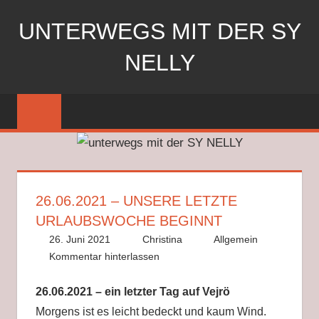
Zum
UNTERWEGS MIT DER SY
Inhalt
springen
NELLY
Segeln
mit
der
SY
Nelly
26.06.2021 – UNSERE LETZTE
URLAUBSWOCHE BEGINNT
26. Juni 2021
Christina
Allgemein
Kommentar hinterlassen
26.06.2021 – ein letzter Tag auf Vejrö
Morgens ist es leicht bedeckt und kaum Wind.