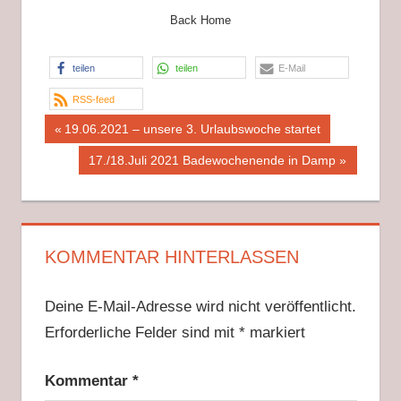
Back Home
teilen
teilen
E-Mail
RSS-feed
Beitragsnavigation
Vorheriger
19.06.2021 – unsere 3. Urlaubswoche startet
Beitrag:
Nächster
17./18.Juli 2021 Badewochenende in Damp
Beitrag:
KOMMENTAR HINTERLASSEN
Deine E-Mail-Adresse wird nicht veröffentlicht.
Erforderliche Felder sind mit
*
markiert
Kommentar
*