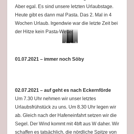
Aber egal. Es sind unsere letzten Urlaubstage.
Heute gibt es dann mal Pasta. Das 2. Mal in 4
Wochen Urlaub. Irgendwie war die letzte Zeit bei
der Hitze kein Pasta-Wetter
Leuchtturm
Leuchtturmeingang
steile
Blick
von
–
Treppe
auf
Aerö
nur
nach
Söby
01.07.2021 – immer noch Söby
für
oben
Schmale
02.07.2021 – auf geht es nach Eckernförde
Um 7.30 Uhr nehmen wir unser letztes
Urlaubsfrühstück zu uns. Um 8.30 Uhr legen wir
ab. Gleich nach der Hafeneinfahrt setzen wir die
Segel. Der Wind kommt mit 4bft aus W daher. Wir
schaffen es tatsächlich, die nördliche Spitze von