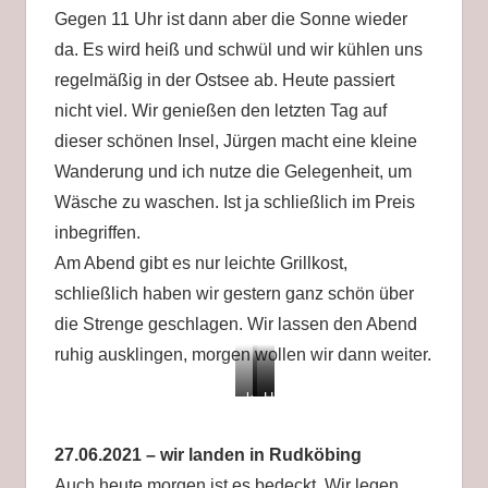
Gegen 11 Uhr ist dann aber die Sonne wieder
da. Es wird heiß und schwül und wir kühlen uns
regelmäßig in der Ostsee ab. Heute passiert
nicht viel. Wir genießen den letzten Tag auf
dieser schönen Insel, Jürgen macht eine kleine
Wanderung und ich nutze die Gelegenheit, um
Wäsche zu waschen. Ist ja schließlich im Preis
inbegriffen.
Am Abend gibt es nur leichte Grillkost,
schließlich haben wir gestern ganz schön über
die Strenge geschlagen. Wir lassen den Abend
ruhig ausklingen, morgen wollen wir dann weiter.
letzten
mit
Hähnchenspieße
Tag
leichter
auf
Grillfest
27.06.2021 – wir landen in Rudköbing
der
Auch heute morgen ist es bedeckt. Wir legen