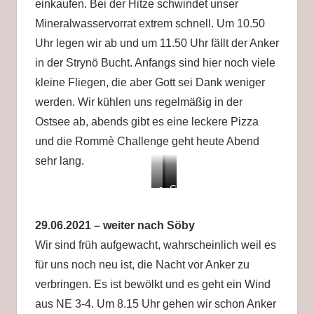
einkaufen. Bei der Hitze schwindet unser
Mineralwasservorrat extrem schnell. Um 10.50
Uhr legen wir ab und um 11.50 Uhr fällt der Anker
in der Strynö Bucht. Anfangs sind hier noch viele
kleine Fliegen, die aber Gott sei Dank weniger
werden. Wir kühlen uns regelmäßig in der
Ostsee ab, abends gibt es eine leckere Pizza
und die Rommè Challenge geht heute Abend
sehr lang.
erstes
sitzt!
Gute
Mal
Nacht
ankern
29.06.2021 – weiter nach Söby
Wir sind früh aufgewacht, wahrscheinlich weil es
für uns noch neu ist, die Nacht vor Anker zu
verbringen. Es ist bewölkt und es geht ein Wind
aus NE 3-4. Um 8.15 Uhr gehen wir schon Anker