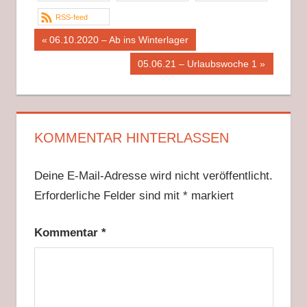
Wasser
es
EckTown
ist
es
nach
alles
losgehen
RSS-feed
Hause
ready
Beitragsnavigation
Vorheriger
06.10.2020 – Ab ins Winterlager
Beitrag:
Nächster
05.06.21 – Urlaubswoche 1
Beitrag:
KOMMENTAR HINTERLASSEN
Deine E-Mail-Adresse wird nicht veröffentlicht.
Erforderliche Felder sind mit
*
markiert
Kommentar
*