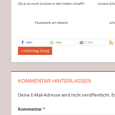
Ob er es noch trocken in den Hafen schafft?
Unsere Schr
Feuerwerk am Abend
sch
teilen
teilen
E-Mail
Beitragsnavigation
Vorheriger
Hafentag Dyvig
Beitrag:
KOMMENTAR HINTERLASSEN
Deine E-Mail-Adresse wird nicht veröffentlicht.
E
Kommentar
*