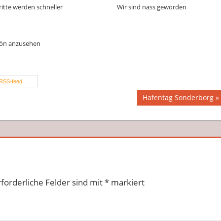
itte werden schneller
Wir sind nass geworden
ön anzusehen
RSS-feed
Nächster
Hafentag Sonderborg
Beitrag:
rforderliche Felder sind mit
*
markiert