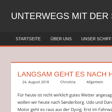
Zum
Inhalt
UNTERWEGS MIT DER 
springen
Segeln
mit
STARTSEITE
ÜBER UNS
UNSER SCHIFF
der
SY
Nelly
LANGSAM GEHT ES NACH 
24. August 2018
Christina
Allgemein
Für heute ist nicht wirklich gutes Wetter anges
wollen wir heute nach Sønderborg. Udo und Dani
Motor geht es raus aus der Dyvig. Erst im Fahrw