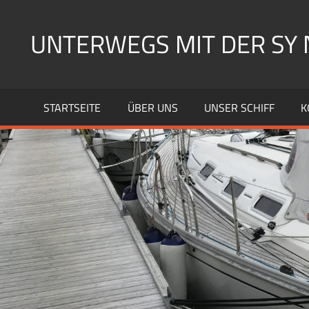
Zum
Inhalt
UNTERWEGS MIT DER SY 
springen
Segeln
mit
STARTSEITE
ÜBER UNS
UNSER SCHIFF
K
der
SY
Nelly