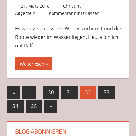
21. März 2018
Christina
Allgemein
Kommentar hinterlassen
Es wird Zeit, dass der Winter vorbei ist und die
Boote wieder im Wasser liegen. Heute bin ich
mit Ralf
Weiterlesen
Seitennummerierung
Vorherige
«
1
…
30
31
32
33
Beiträge
der
Nächste
34
35
»
Beiträge
Beiträge
BLOG ABONNIEREN