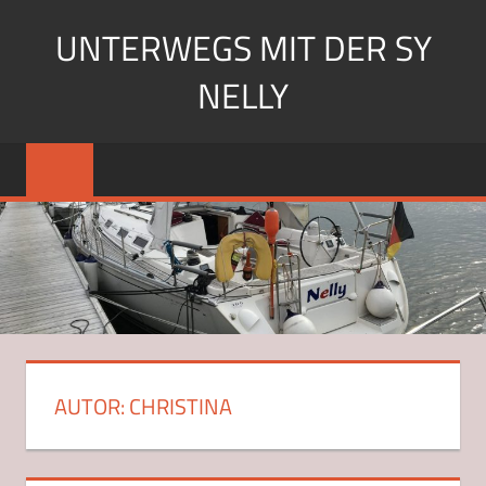
Zum
UNTERWEGS MIT DER SY
Inhalt
springen
NELLY
Segeln
mit
der
SY
Nelly
AUTOR:
CHRISTINA